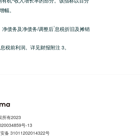
期有机
收入增长率的部分。该指标以百分
增幅。
¹
、净债务及净债务/调整后
息税折旧及摊销
1
息税前利润。详见财报附注 3。
权所有2023
20034859号-13
备 31011202014322号