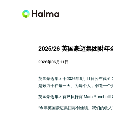
2025/26 英国豪迈集团财
2026年06月11日
英国豪迈集团于2026年6月11日公布截至
是致力于在每一天、为每个人，创造一个
英国豪迈集团首席执行官 Marc Ronchetti
“今年英国豪迈集团再创佳绩。我们的收入