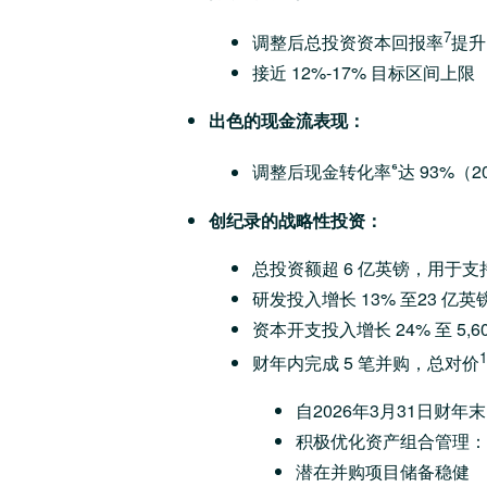
7
调整后总投资资本回报率
提升
接近 12%-17% 目标区间上限
出色的现金流表现：
⁶
调整后现金转化率
达 93%（
创纪录的战略性投资：
总投资额超 6 亿英镑，用于
研发投入增长 13% 至23 亿英
资本开支投入增长 24% 至 5
1
财年内完成 5 笔并购，总对价
自2026年3月31日财年末
积极优化资产组合管理：本
潜在并购项目储备稳健