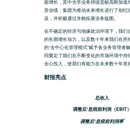
面增长，其中光学业务持续贡献高附加值
异业绩，集团为推动未来增长进行了创纪录
设，并积极通过并购拓展业务版图。
在不确定的经济与地缘政治环境下，我们连
的长期增长动力，以及数十年来我们在所
的“去中心化管理模式”赋予各业务管理
同奠定了我们在不断变化的市场环境中持
全心投入，使我们有能力在未来数十年里
财报亮点
总收入
调整后¹息税前利润（EBIT
²
调整后¹
息税前利润率