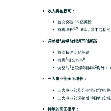
收入再创新高：
首次突破 25 亿英镑
8,9
有机增长
16%，其中包括约
1
调整后
息税前利润再创新高：
首次超过 5 亿英镑
8
9
有机
增长19%
1
2
调整后
息税前利润率
提升 11
三大事业部全面增长：
三大事业部及分事业部均实现
1
三大事业部调整后
利润均实现
持续的高回报率：