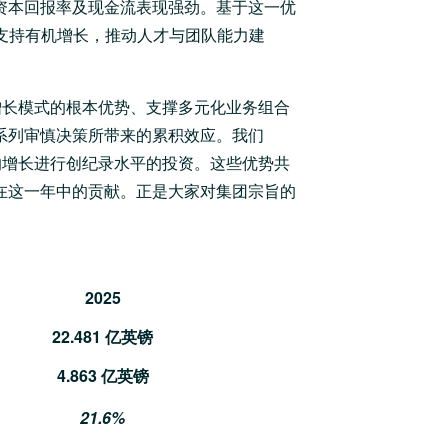
资本回报率及现金流表现强劲。基于这一优
步支持有机增长，推动人才与团队能力建
增长模式的根本优势、支撑多元化业务组合
系列审慎决策所带来的累积效应。我们
的增长进行创纪录水平的投资。这些优势共
在这一年中的贡献。正是大家对集团宗旨的
2025
22.481 亿英镑
4.863 亿英镑
21.6%