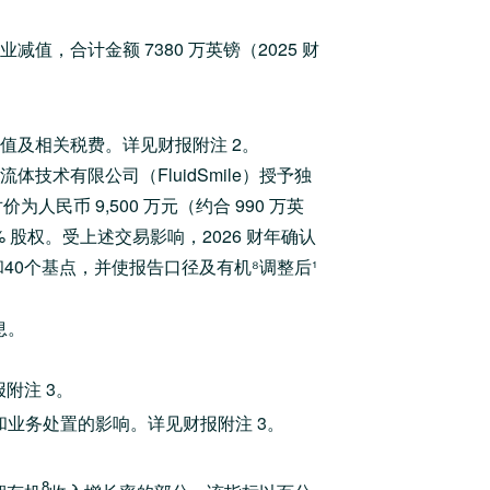
合计金额 7380 万英镑（2025 财
值及相关税费。详见财报附注 2。
)流体技术有限公司（FluidSmile）授予独
民币 9,500 万元（约合 990 万英
% 股权。受上述交易影响，2026 财年确认
点和40个基点，并使报告口径及有机⁸调整后¹
息。
附注 3。
业务处置的影响。详见财报附注 3。
8