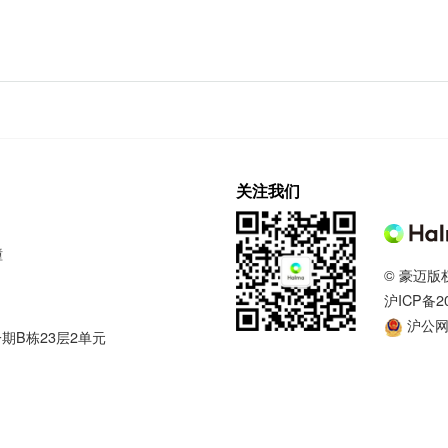
关注我们
幢
© 豪迈版
沪ICP备20
沪公网安
期B栋23层2单元